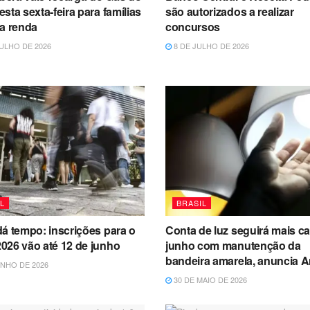
sta sexta-feira para famílias
são autorizados a realizar
xa renda
concursos
ULHO DE 2026
8 DE JULHO DE 2026
L
BRASIL
á tempo: inscrições para o
Conta de luz seguirá mais c
026 vão até 12 de junho
junho com manutenção da
bandeira amarela, anuncia A
NHO DE 2026
30 DE MAIO DE 2026