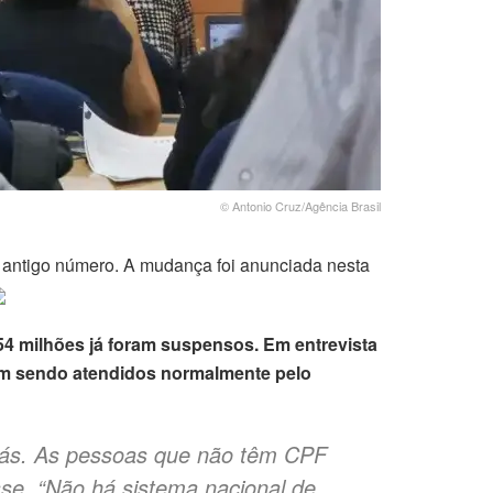
© Antonio Cruz/Agência Brasil
o antigo número. A mudança foi anunciada nesta
 54 milhões já foram suspensos. Em entrevista
uam sendo atendidos normalmente pelo
rás. As pessoas que não têm CPF
sse. “Não há sistema nacional de