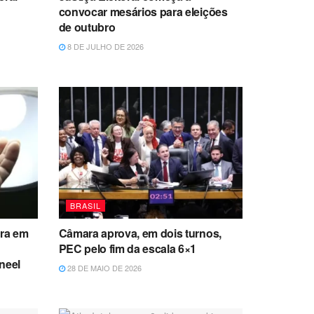
convocar mesários para eleições
de outubro
8 DE JULHO DE 2026
BRASIL
ara em
Câmara aprova, em dois turnos,
PEC pelo fim da escala 6×1
neel
28 DE MAIO DE 2026