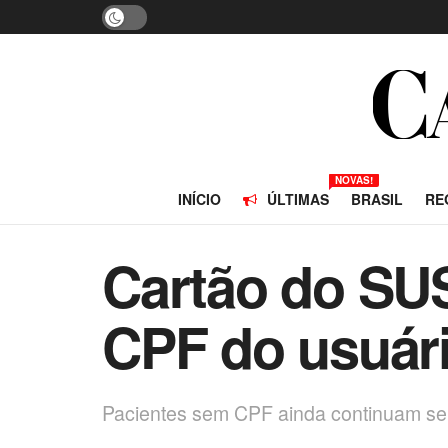
NOVAS!
INÍCIO
ÚLTIMAS
BRASIL
RE
Cartão do SUS
CPF do usuár
Pacientes sem CPF ainda continuam se