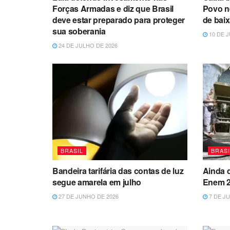
Forças Armadas e diz que Brasil
Povo ne
deve estar preparado para proteger
de bai
sua soberania
10 DE J
24 DE JULHO DE 2026
BRASIL
BRASI
Bandeira tarifária das contas de luz
Ainda d
segue amarela em julho
Enem 2
27 DE JUNHO DE 2026
7 DE JU