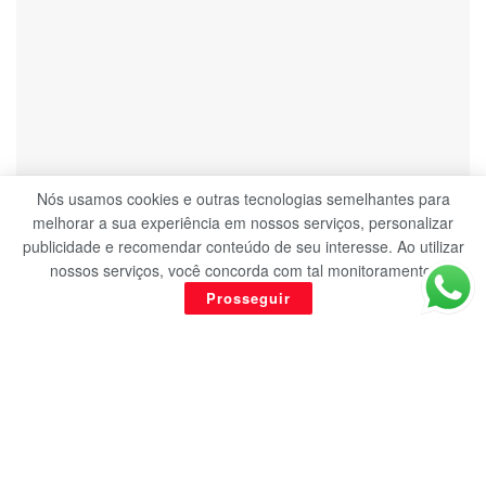
Nós usamos cookies e outras tecnologias semelhantes para
BARBALHA
melhorar a sua experiência em nossos serviços, personalizar
publicidade e recomendar conteúdo de seu interesse. Ao utilizar
MPF apresenta denúncia contra cinco pessoas
nossos serviços, você concorda com tal monitoramento.
por desvio de verba de merenda em Barbalha
Prosseguir
6 DE OUTUBRO DE 2022