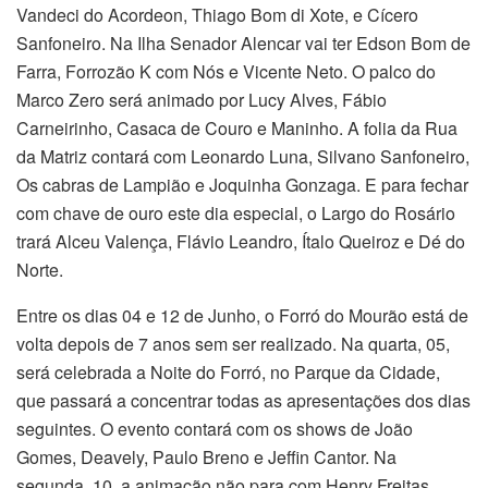
Vandeci do Acordeon, Thiago Bom di Xote, e Cícero
Sanfoneiro. Na Ilha Senador Alencar vai ter Edson Bom de
Farra, Forrozão K com Nós e Vicente Neto. O palco do
Marco Zero será animado por Lucy Alves, Fábio
Carneirinho, Casaca de Couro e Maninho. A folia da Rua
da Matriz contará com Leonardo Luna, Silvano Sanfoneiro,
Os cabras de Lampião e Joquinha Gonzaga. E para fechar
com chave de ouro este dia especial, o Largo do Rosário
trará Alceu Valença, Flávio Leandro, Ítalo Queiroz e Dé do
Norte.
Entre os dias 04 e 12 de Junho, o Forró do Mourão está de
volta depois de 7 anos sem ser realizado. Na quarta, 05,
será celebrada a Noite do Forró, no Parque da Cidade,
que passará a concentrar todas as apresentações dos dias
seguintes. O evento contará com os shows de João
Gomes, Deavely, Paulo Breno e Jeffin Cantor. Na
segunda, 10, a animação não para com Henry Freitas,