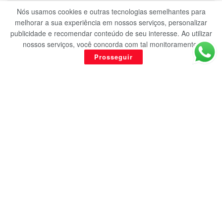
Nós usamos cookies e outras tecnologias semelhantes para
BARBALHA
melhorar a sua experiência em nossos serviços, personalizar
publicidade e recomendar conteúdo de seu interesse. Ao utilizar
MPF apresenta denúncia contra cinco pessoas
nossos serviços, você concorda com tal monitoramento.
por desvio de verba de merenda em Barbalha
Prosseguir
6 DE OUTUBRO DE 2022
BARBALHA