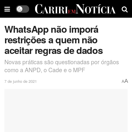
WhatsApp não imporá
restrições a quem não
aceitar regras de dados
Novas práticas são questionadas por órgãos
como a ANPD, o Cade e o MPF
A
7 de junho de 2021
A