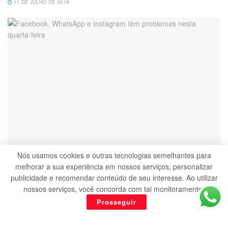
11 DE JULHO DE 2019
Nós usamos cookies e outras tecnologias semelhantes para
TECNOLOGIA
melhorar a sua experiência em nossos serviços, personalizar
publicidade e recomendar conteúdo de seu interesse. Ao utilizar
Facebook, WhatsApp e Instagram têm problemas
nossos serviços, você concorda com tal monitoramento.
nesta quarta-feira
Prosseguir
3 DE JULHO DE 2019