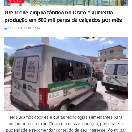
CRATO
Grendene amplia fábrica no Crato e aumenta
produção em 500 mil pares de calçados por mês
22 DE JULHO DE 2026
Nós usamos cookies e outras tecnologias semelhantes para
REGIONAIS
melhorar a sua experiência em nossos serviços, personalizar
publicidade e recomendar conteúdo de seu interesse. Ao utilizar
MPCE aciona Arce e COOPERFAB para garantir