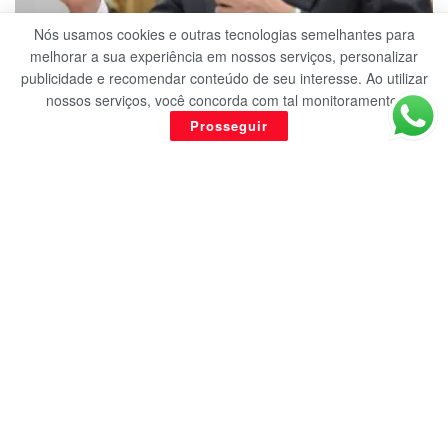
Nós usamos cookies e outras tecnologias semelhantes para
JUAZEIRO DO NORTE
melhorar a sua experiência em nossos serviços, personalizar
publicidade e recomendar conteúdo de seu interesse. Ao utilizar
Alckmin visita Juazeiro do Norte para inaugurar
nossos serviços, você concorda com tal monitoramento.
expansão de empresa de telemarketing
Prosseguir
5 DE MARÇO DE 2026