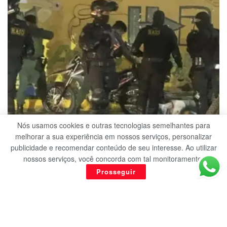
Nós usamos cookies e outras tecnologias semelhantes para
POLICIAL
melhorar a sua experiência em nossos serviços, personalizar
publicidade e recomendar conteúdo de seu interesse. Ao utilizar
Suspeito morre após troca de tiros com equipe do
nossos serviços, você concorda com tal monitoramento.
Raio em Crato
Prosseguir
14 DE MARÇO DE 2026