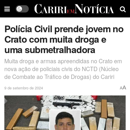
Polícia Civil prende jovem no
Crato com muita droga e
uma submetralhadora
Muita droga e armas apreendidas no Crato em
nova ação de policiais civis do NCTD (Núcleo
de Combate ao Tráfico de Drogas) do Cariri
A
9 de setembro de 2024
A